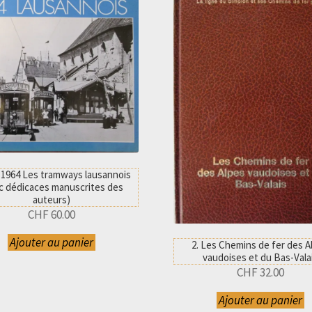
 1964 Les tramways lausannois
c dédicaces manuscrites des
auteurs)
CHF
60.00
Ajouter au panier
2. Les Chemins de fer des A
vaudoises et du Bas-Vala
CHF
32.00
Ajouter au panier