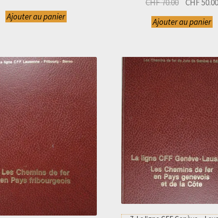
Le
CHF
70.00
CHF
50.0
prix
Ajouter au panier
Ajouter au panier
initial
était :
CHF 70.00.