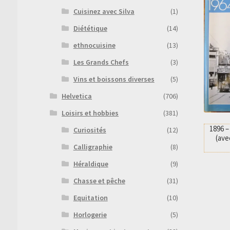
Cuisinez avec Silva
(1)
Diététique
(14)
ethnocuisine
(13)
Les Grands Chefs
(3)
Vins et boissons diverses
(5)
Helvetica
(706)
Loisirs et hobbies
(381)
1896 –
Curiosités
(12)
(ave
Calligraphie
(8)
Héraldique
(9)
Chasse et pêche
(31)
Equitation
(10)
Horlogerie
(5)