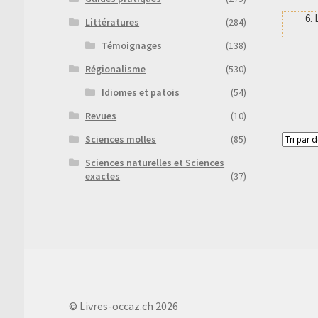
6.
Littératures
(284)
Témoignages
(138)
Régionalisme
(530)
Idiomes et patois
(54)
Revues
(10)
Sciences molles
(85)
Sciences naturelles et Sciences
exactes
(37)
© Livres-occaz.ch 2026