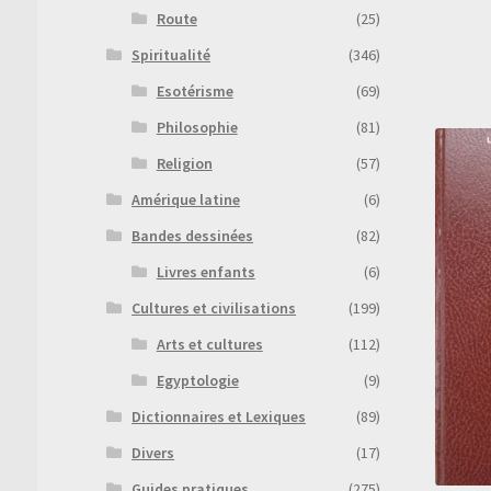
Route
(25)
Spiritualité
(346)
Esotérisme
(69)
Philosophie
(81)
Religion
(57)
Amérique latine
(6)
Bandes dessinées
(82)
Livres enfants
(6)
Cultures et civilisations
(199)
Arts et cultures
(112)
Egyptologie
(9)
Dictionnaires et Lexiques
(89)
Divers
(17)
Guides pratiques
(275)