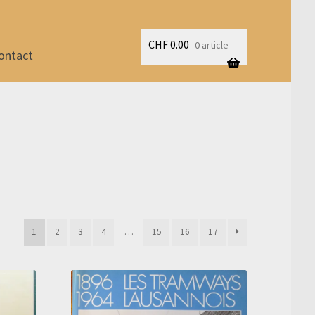
CHF
0.00
0 article
ontact
1
2
3
4
…
15
16
17