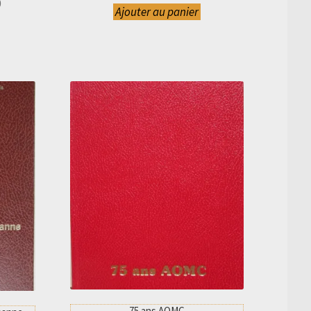
Le
0
Ajouter au panier
prix
actuel
est :
CHF 50.00.
75 ans AOMC