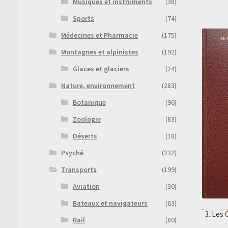
Musiques et instruments
(38)
Sports
(74)
Médecines et Pharmacie
(175)
Montagnes et alpinistes
(192)
Glaces et glaciers
(24)
Nature, environnement
(283)
Botanique
(96)
Zoologie
(83)
Déserts
(18)
Psyché
(232)
Transports
(199)
Aviation
(30)
Bateaux et navigateurs
(63)
3. Les 
Rail
(80)