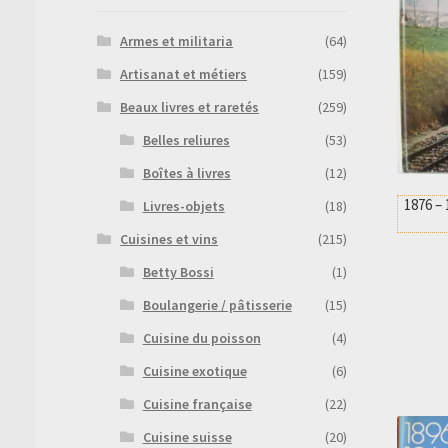
Armes et militaria
(64)
Artisanat et métiers
(159)
Beaux livres et raretés
(259)
Belles reliures
(53)
Boîtes à livres
(12)
1876 –
Livres-objets
(18)
Cuisines et vins
(215)
Betty Bossi
(1)
Boulangerie / pâtisserie
(15)
Cuisine du poisson
(4)
Cuisine exotique
(6)
Cuisine française
(22)
Cuisine suisse
(20)