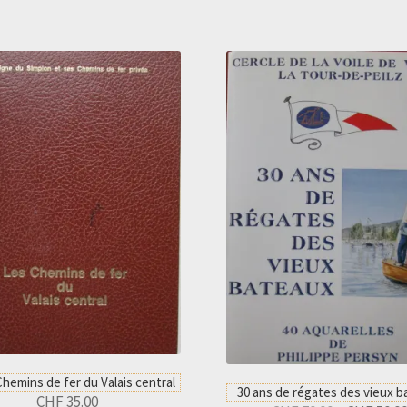
Chemins de fer du Valais central
30 ans de régates des vieux 
CHF
35.00