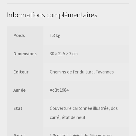
FER
Informations complémentaires
DU
JURA
Poids
1.3 kg
Dimensions
30 × 21.5 × 3 cm
Editeur
Chemins de fer du Jura, Tavannes
Année
Août 1984
Etat
Couverture cartonnée illustrée, dos
carré, état de neuf
Pages
175 pages suivies de 46 pages en