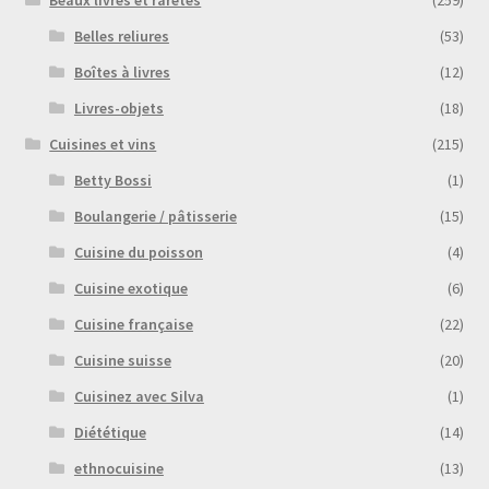
Beaux livres et raretés
(259)
Belles reliures
(53)
Boîtes à livres
(12)
Livres-objets
(18)
Cuisines et vins
(215)
Betty Bossi
(1)
Boulangerie / pâtisserie
(15)
Cuisine du poisson
(4)
Cuisine exotique
(6)
Cuisine française
(22)
Cuisine suisse
(20)
Cuisinez avec Silva
(1)
Diététique
(14)
ethnocuisine
(13)