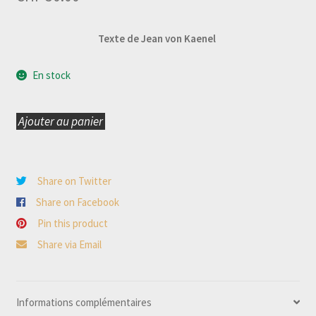
Texte de Jean von Kaenel
En stock
Ajouter au panier
quantité
de
1884
Share on Twitter
-
Share on Facebook
1984
Pin this product
100
Share via Email
ANS
DES
CHEMINS
Informations complémentaires
DE