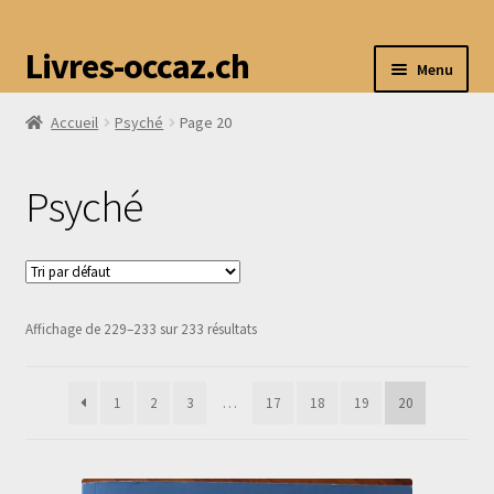
Livres-occaz.ch
Menu
Accueil
Psyché
Page 20
Accueil
Psyché
Boutique
Mon compte
Affichage de 229–233 sur 233 résultats
Avis
1
2
3
…
17
18
19
20
Contact