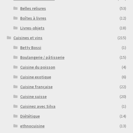
Belles reliures
(53)
Boîtes à livres
(12)
Livres-objets
(18)
Cuisines et vins
(215)
Betty Bossi
(1)
Boulangerie / pâtisserie
(15)
Cuisine du poisson
(4)
Cuisine exotique
(6)
Cuisine française
(22)
Cuisine suisse
(20)
Cuisinez avec Silva
(1)
Diététique
(14)
ethnocuisine
(13)