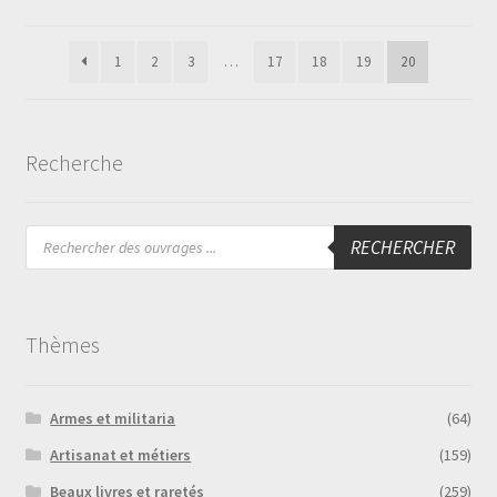
1
2
3
…
17
18
19
20
Recherche
Recherche
RECHERCHER
de
produits
Thèmes
Armes et militaria
(64)
Artisanat et métiers
(159)
Beaux livres et raretés
(259)