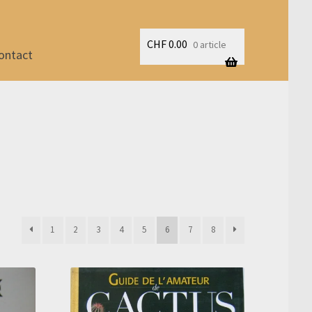
CHF
0.00
0 article
ontact
1
2
3
4
5
6
7
8