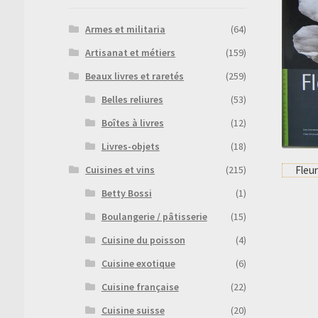
Armes et militaria
(64)
Artisanat et métiers
(159)
Beaux livres et raretés
(259)
Belles reliures
(53)
Boîtes à livres
(12)
Livres-objets
(18)
Cuisines et vins
(215)
Fleu
Betty Bossi
(1)
Boulangerie / pâtisserie
(15)
Cuisine du poisson
(4)
Cuisine exotique
(6)
Cuisine française
(22)
Cuisine suisse
(20)