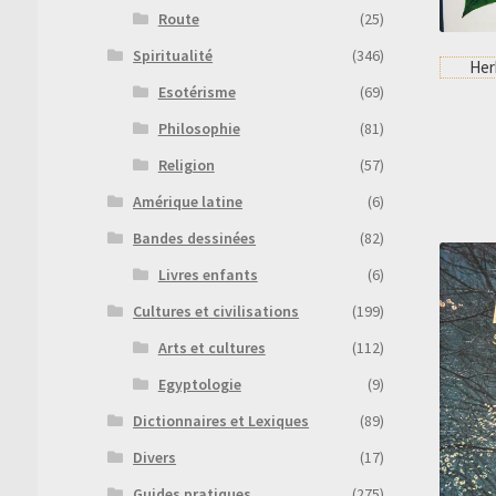
Route
(25)
Spiritualité
(346)
Her
Esotérisme
(69)
Philosophie
(81)
Religion
(57)
Amérique latine
(6)
Bandes dessinées
(82)
Livres enfants
(6)
Cultures et civilisations
(199)
Arts et cultures
(112)
Egyptologie
(9)
Dictionnaires et Lexiques
(89)
Divers
(17)
Guides pratiques
(275)