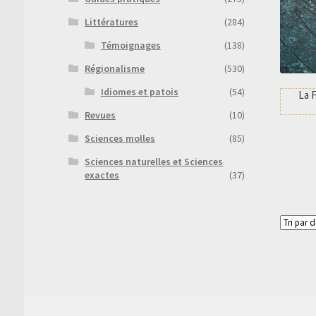
Littératures
(284)
Témoignages
(138)
Régionalisme
(530)
Idiomes et patois
(54)
La F
Revues
(10)
Sciences molles
(85)
Sciences naturelles et Sciences
exactes
(37)