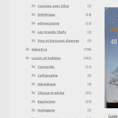
Cuisinez avec Silva
(1)
Diététique
(14)
ethnocuisine
(13)
Les Grands Chefs
(3)
Vins et boissons diverses
(5)
Helvetica
(706)
Loisirs et hobbies
(381)
Curiosités
(12)
Calligraphie
(8)
Héraldique
(9)
Chasse et pêche
(31)
Equitation
(10)
Horlogerie
(5)
Guide