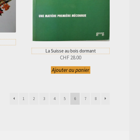
La Suisse au bois dormant
CHF
28.00
Ajouter au panier
1
2
3
4
5
6
7
8