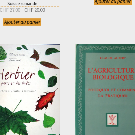
Ajouter au panier
initial
Suisse romande
était :
Le
Le
CHF
27.00
CHF
20.00
CHF 30.00.
prix
prix
Ajouter au panier
initial
actuel
était :
est :
CHF 27.00.
CHF 20.00.