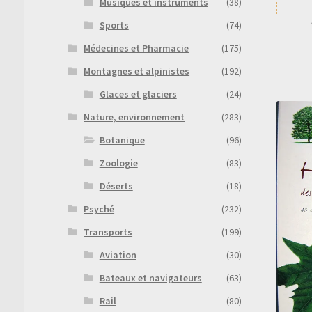
Musiques et instruments
(38)
Sports
(74)
Médecines et Pharmacie
(175)
Montagnes et alpinistes
(192)
Glaces et glaciers
(24)
Nature, environnement
(283)
Botanique
(96)
Zoologie
(83)
Déserts
(18)
Psyché
(232)
Transports
(199)
Aviation
(30)
Bateaux et navigateurs
(63)
Rail
(80)