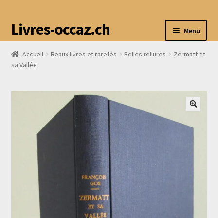
Livres-occaz.ch
Menu
Accueil
Beaux livres et raretés
Belles reliures
Zermatt et
Accueil
sa Vallée
Boutique
Mon compte
Avis
Contact