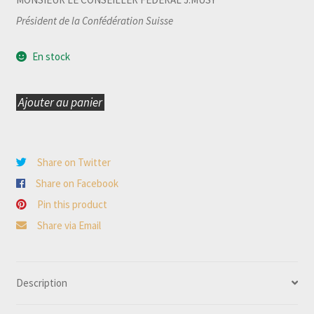
Président de la Confédération Suisse
En stock
Ajouter au panier
quantité
de
Zermatt
Share on Twitter
et
Share on Facebook
sa
Pin this product
Vallée
Share via Email
Description