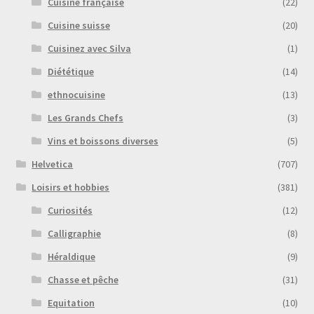
Cuisine française
(22)
Cuisine suisse
(20)
Cuisinez avec Silva
(1)
Diététique
(14)
ethnocuisine
(13)
Les Grands Chefs
(3)
Vins et boissons diverses
(5)
Helvetica
(707)
Loisirs et hobbies
(381)
Curiosités
(12)
Calligraphie
(8)
Héraldique
(9)
Chasse et pêche
(31)
Equitation
(10)