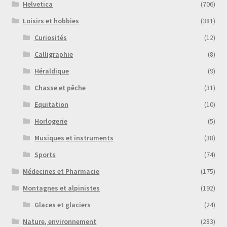
Helvetica
(706)
Loisirs et hobbies
(381)
Curiosités
(12)
Calligraphie
(8)
Héraldique
(9)
Chasse et pêche
(31)
Equitation
(10)
Horlogerie
(5)
Musiques et instruments
(38)
Sports
(74)
Médecines et Pharmacie
(175)
Montagnes et alpinistes
(192)
Glaces et glaciers
(24)
Nature, environnement
(283)