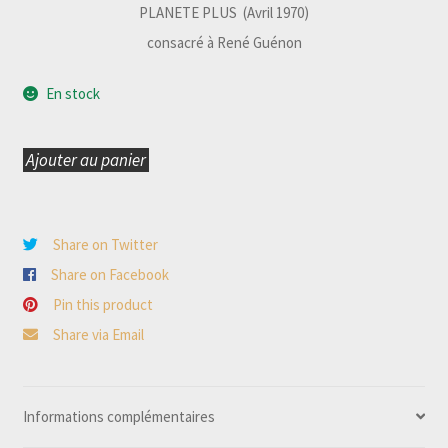
PLANETE PLUS (Avril 1970)
consacré à René Guénon
En stock
Ajouter au panier
quantité
de
RENE
Share on Twitter
GUENON
Share on Facebook
l'homme
Pin this product
et
Share via Email
son
message
Informations complémentaires