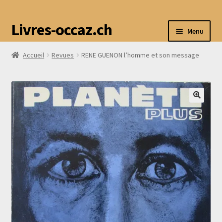
Livres-occaz.ch
Menu
Accueil
Revues
RENE GUENON l’homme et son message
Accueil
Boutique
Mon compte
Avis
Contact