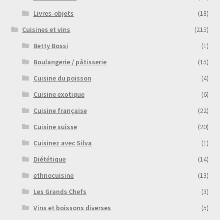
Livres-objets
(18)
Cuisines et vins
(215)
Betty Bossi
(1)
Boulangerie / pâtisserie
(15)
Cuisine du poisson
(4)
Cuisine exotique
(6)
Cuisine française
(22)
Cuisine suisse
(20)
Cuisinez avec Silva
(1)
Diététique
(14)
ethnocuisine
(13)
Les Grands Chefs
(3)
Vins et boissons diverses
(5)