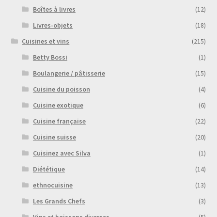
Boîtes à livres
(12)
Livres-objets
(18)
Cuisines et vins
(215)
Betty Bossi
(1)
Boulangerie / pâtisserie
(15)
Cuisine du poisson
(4)
Cuisine exotique
(6)
Cuisine française
(22)
Cuisine suisse
(20)
Cuisinez avec Silva
(1)
Diététique
(14)
ethnocuisine
(13)
Les Grands Chefs
(3)