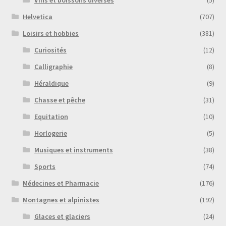
Vins et boissons diverses
(5)
Helvetica
(707)
Loisirs et hobbies
(381)
Curiosités
(12)
Calligraphie
(8)
Héraldique
(9)
Chasse et pêche
(31)
Equitation
(10)
Horlogerie
(5)
Musiques et instruments
(38)
Sports
(74)
Médecines et Pharmacie
(176)
Montagnes et alpinistes
(192)
Glaces et glaciers
(24)