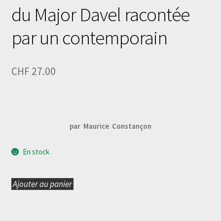
du Major Davel racontée
par un contemporain
CHF
27.00
par Maurice Constançon
En stock
Ajouter au panier
quantité
de
L'ECOLIER