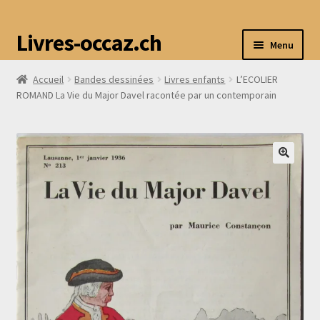
Livres-occaz.ch
Menu
Accueil
Bandes dessinées
Livres enfants
L’ECOLIER
Accueil
ROMAND La Vie du Major Davel racontée par un contemporain
Boutique
Mon compte
Avis
Contact