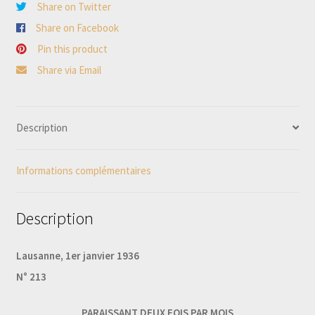
Share on Twitter
ROMAND
Share on Facebook
La
Pin this product
Vie
Share via Email
du
Major
Davel
Description
racontée
par
Informations complémentaires
un
contemporain
Description
Lausanne, 1er janvier 1936
N° 213
PARAISSANT DEUX FOIS PAR MOIS