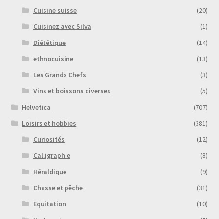
Cuisine suisse
(20)
Cuisinez avec Silva
(1)
Diététique
(14)
ethnocuisine
(13)
Les Grands Chefs
(3)
Vins et boissons diverses
(5)
Helvetica
(707)
Loisirs et hobbies
(381)
Curiosités
(12)
Calligraphie
(8)
Héraldique
(9)
Chasse et pêche
(31)
Equitation
(10)