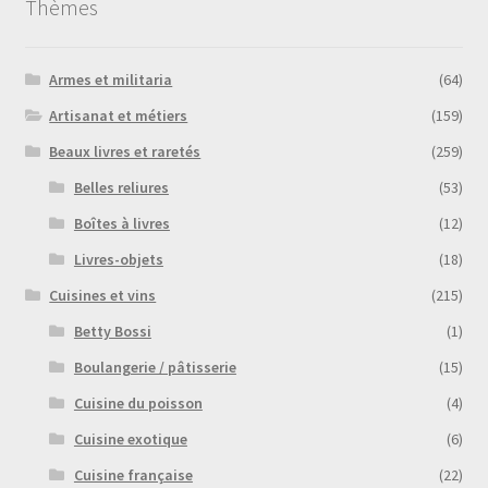
Thèmes
Armes et militaria
(64)
Artisanat et métiers
(159)
Beaux livres et raretés
(259)
Belles reliures
(53)
Boîtes à livres
(12)
Livres-objets
(18)
Cuisines et vins
(215)
Betty Bossi
(1)
Boulangerie / pâtisserie
(15)
Cuisine du poisson
(4)
Cuisine exotique
(6)
Cuisine française
(22)