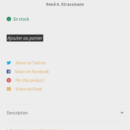
René A. Strassmann
En stock
Ajouter au panier
quantité
de
Le
Share on Twitter
livre
Share on Facebook
des
Pin this product
parfums
Share via Email
Description