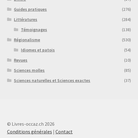
Guides pratiques
(276)
Littératures
(284)
Témoignages
(138)
Régionalisme
(530)
Idiomes et patois
(54)
Revues
(10)
Sciences molles
(85)
Sciences naturelles et Sciences exactes
(37)
© Livres-occaz.ch 2026
Conditions générales
|
Contact