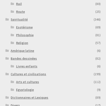
Rail
(80)
Route
(25)
Spiritualité
(346)
Esotérisme
(69)
Philosophie
(81)
Religion
(57)
Amérique latine
(6)
Bandes dessinées
(82)
Livres enfants
(6)
Cultures et civilisations
(199)
Arts et cultures
(112)
Egyptologie
(9)
Dictionnaires et Lexiques
(89)
Divers
(17)