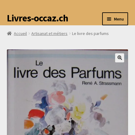
Livres-occaz.ch
Menu
Accueil
Artisanat et métiers
Le livre des parfums
Accueil
Boutique
Mon compte
Avis
Contact