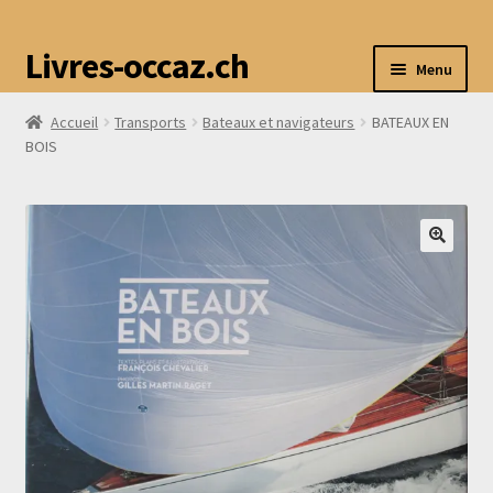
Livres-occaz.ch
Menu
Accueil
Transports
Bateaux et navigateurs
BATEAUX EN
Accueil
BOIS
Boutique
Mon compte
Avis
Contact