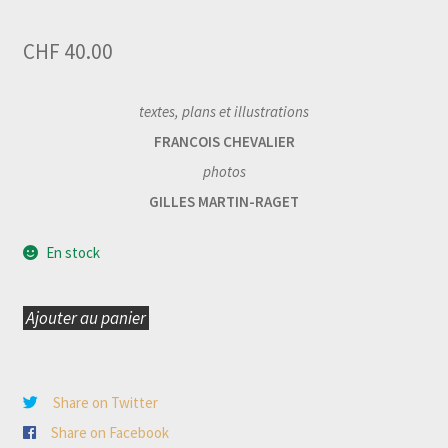
CHF
40.00
textes, plans et illustrations
FRANCOIS CHEVALIER
photos
GILLES MARTIN-RAGET
En stock
Ajouter au panier
quantité
de
BATEAUX
Share on Twitter
EN
Share on Facebook
BOIS