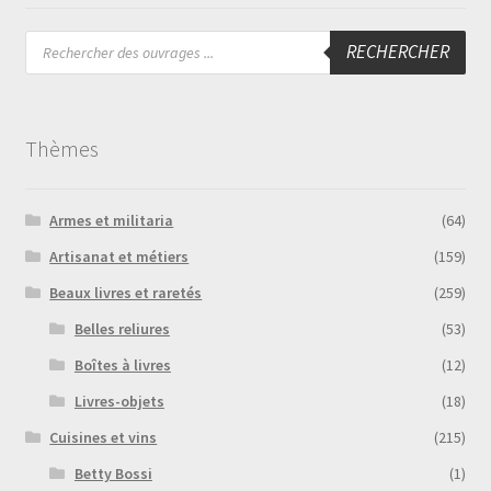
Recherche
RECHERCHER
de
produits
Thèmes
Armes et militaria
(64)
Artisanat et métiers
(159)
Beaux livres et raretés
(259)
Belles reliures
(53)
Boîtes à livres
(12)
Livres-objets
(18)
Cuisines et vins
(215)
Betty Bossi
(1)