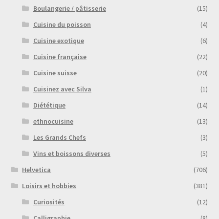
Boulangerie / pâtisserie
(15)
Cuisine du poisson
(4)
Cuisine exotique
(6)
Cuisine française
(22)
Cuisine suisse
(20)
Cuisinez avec Silva
(1)
Diététique
(14)
ethnocuisine
(13)
Les Grands Chefs
(3)
Vins et boissons diverses
(5)
Helvetica
(706)
Loisirs et hobbies
(381)
Curiosités
(12)
Calligraphie
(8)